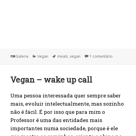
Formato
Categorias
Etiquetas
em Vegan mea
Galeria
Vegan
meals
,
vegan
1 comentário
Vegan – wake up call
Uma pessoa interessada quer sempre saber
mais, evoluir intelectualmente, mas sozinho
não é fácil. É por isso que para mim o
Professor é uma das entidades mais
importantes numa sociedade, porque é ele