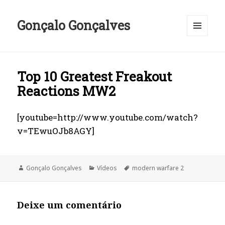
Gonçalo Gonçalves
MENU
E
WIDGETS
Top 10 Greatest Freakout
Reactions MW2
[youtube=http://www.youtube.com/watch?
v=TEwuOJb8AGY]
Autor
Categorias
Etiquetas
Gonçalo Gonçalves
Vídeos
modern warfare 2
Deixe um comentário