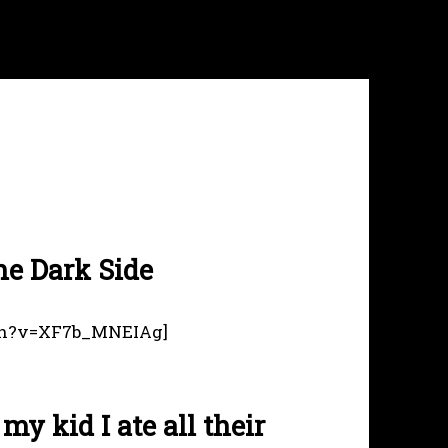
he Dark Side
tch?v=XF7b_MNEIAg]
y kid I ate all their