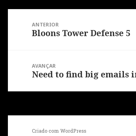
Navegação
de
ANTERIOR
artigos
Bloons Tower Defense 5
Artigo
anterior:
AVANÇAR
Need to find big emails 
Artigo
seguinte:
Criado com WordPress