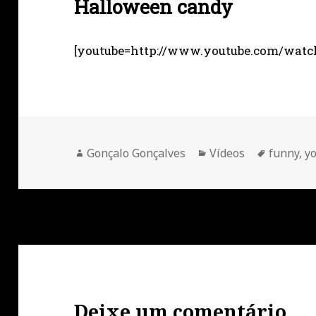
Halloween candy
[youtube=http://www.youtube.com/wa
Autor
Categorias
Etiqueta
Gonçalo Gonçalves
Vídeos
funny
,
y
Deixe um comentário