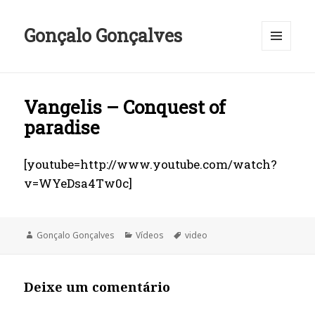
Gonçalo Gonçalves
MENU
E
WIDGETS
Vangelis – Conquest of
paradise
[youtube=http://www.youtube.com/watch?
v=WYeDsa4Tw0c]
Autor
Categorias
Etiquetas
Gonçalo Gonçalves
Vídeos
video
Deixe um comentário