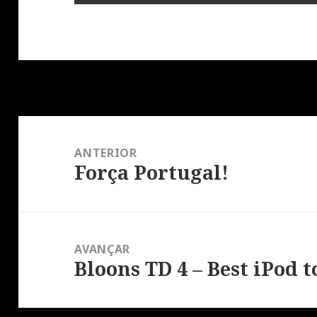
Navegação
de
ANTERIOR
artigos
Força Portugal!
Artigo
anterior:
AVANÇAR
Bloons TD 4 – Best iPod 
Artigo
seguinte: