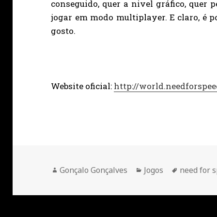
conseguido, quer a nivel gráfico, quer p
jogar em modo multiplayer. E claro, é p
gosto.
Website oficial:
http://world.needforspe
Autor
Categorias
Etiquetas
Gonçalo Gonçalves
Jogos
need for 