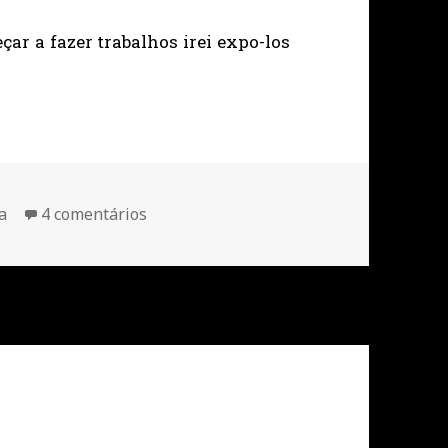
ar a fazer trabalhos irei expo-los
em De volta a estudar…
a
4 comentários