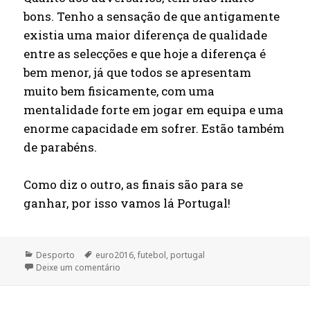
bons. Tenho a sensação de que antigamente
existia uma maior diferença de qualidade
entre as selecções e que hoje a diferença é
bem menor, já que todos se apresentam
muito bem fisicamente, com uma
mentalidade forte em jogar em equipa e uma
enorme capacidade em sofrer. Estão também
de parabéns.
Como diz o outro, as finais são para se
ganhar, por isso vamos lá Portugal!
Categorias
Etiquetas
Desporto
euro2016
,
futebol
,
portugal
sobre Portugal na final do Euro 2016 de futebol
Deixe um comentário