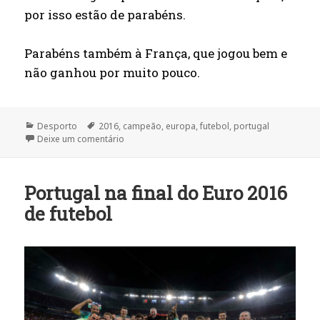
por isso estão de parabéns.
Parabéns também à França, que jogou bem e
não ganhou por muito pouco.
Categorias
Etiquetas
Desporto
2016
,
campeão
,
europa
,
futebol
,
portugal
sobre Portugal campeão europeu de futebol 201
Deixe um comentário
Portugal na final do Euro 2016
de futebol