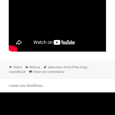
Formato
Categorias
Etiquetas
Vídeo
Música
awesome
,
lord of the rings
,
sobre Lord Of The Rings – Soundt
soundtrack
Deixe um comentário
Criado com WordPress