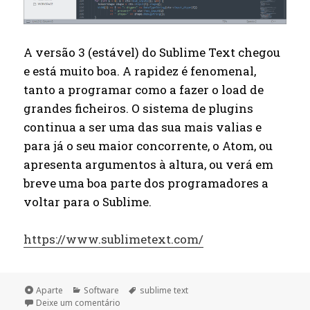
A versão 3 (estável) do Sublime Text chegou
e está muito boa. A rapidez é fenomenal,
tanto a programar como a fazer o load de
grandes ficheiros. O sistema de plugins
continua a ser uma das sua mais valias e
para já o seu maior concorrente, o Atom, ou
apresenta argumentos à altura, ou verá em
breve uma boa parte dos programadores a
voltar para o Sublime.
https://www.sublimetext.com/
Formato
Categorias
Etiquetas
Aparte
Software
sublime text
sobre Sublime Text 3
Deixe um comentário