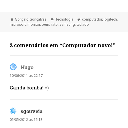
Autor
Categorias
Etiquetas
Gonçalo Gonçalves
Tecnologia
computador
,
logitech
,
microsoft
,
monitor
,
oem
,
rato
,
samsung
,
teclado
2 comentários em “Computador novo!”
Hugo
diz:
10/06/2011 às 22:57
Ganda bomba! =)
sgouveia
diz:
05/05/2012 às 15:13