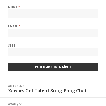
NOME
*
EMAIL
*
SITE
Navegação
ANTERIOR
de
Korea’s Got Talent Sung-Bong Choi
Artigo
artigos
anterior:
AVANÇAR