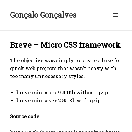
Gonçalo Gonçalves
MENU
E
WIDGETS
Breve – Micro CSS framework
The objective was simply to create a base for
quick web projects that wasn’t heavy with
too many unnecessary styles.
breve.min.css -> 9.49Kb without gzip
breve.min.css -> 2.85 Kb with gzip
Source code