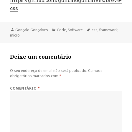
https://github.com/goncalogoncalves/breve-
css
Autor
Categorias
Etiquetas
Gonçalo Gonçalves
Code
,
Software
css
,
framework
,
micro
Deixe um comentário
O seu endereço de email não será publicado.
Campos
obrigatórios marcados com
*
COMENTÁRIO
*